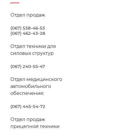
эвакуаторные службы, коммунальные службы,
Отдел продаж
имеют большой опыт и сориентируют по основным
 соответствовать вашим задачам и автомобилю.
(067) 538-46-53
(067) 462-43-28
Отдел техники для
силовых структур
(067) 240-55-47
Отдел медицинского
автомобильного
обеспечения:
(067) 445-54-72
Отдел продаж
прицепной техники