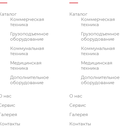
завестись различными видами эвакуаторов: 
 компании и т.д.
Каталог
Каталог
Коммерческая
Коммерческая
обратиться к специалистам нашей компании, они 
техника
техника
 и стоимости установки, которая будем максимально
Грузоподъемное
Грузоподъемное
оборудование
оборудование
Коммунальная
Коммунальная
техника
техника
Медицинская
Медицинская
техника
техника
Дополнительное
Дополнительное
оборудование
оборудование
О нас
О нас
Сервис
Сервис
Галерея
Галерея
Контакты
Контакты