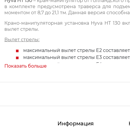
Hyva HT 130
– кран-манипулятор от голландского п
в комплекте предусмотрена траверса для подъе
моментом от 8,7 до 21,1 тм. Данная версия способ
Крано-манипуляторная установка Hyva HT 130 вк
вылет стрелы.
Вылет стрелы:
максимальный вылет стрелы E2 составляет 
максимальный вылет стрелы E3 составляет 
максимальный вылет стрелы E4 составляет 
Показать больше
Грузоподъемность:
грузоподъемность на минимальном вылете E
грузоподъемность на минимальном вылете E
грузоподъемность на минимальном вылете E
Среди основных преимуществ, которые производи
грузоподъемности. За счет высокой чувствительно
Информация
КМУ данной серии предназначены для установки