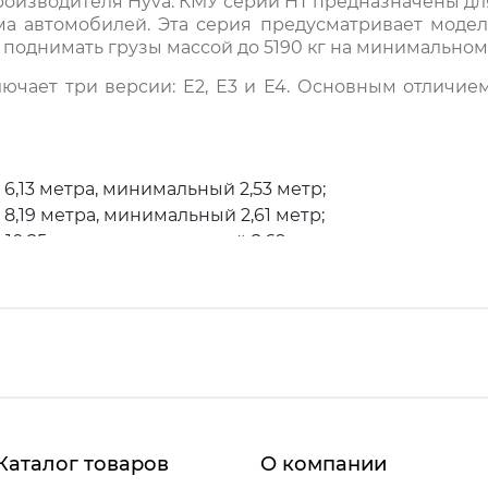
роизводителя Hyva. КМУ серии HT предназначены для
ма автомобилей. Эта серия предусматривает модел
на поднимать грузы массой до 5190 кг на минимально
лючает три версии: E2, Е3 и Е4. Основным отличие
6,13 метра, минимальный 2,53 метр;
8,19 метра, минимальный 2,61 метр;
10,25 метра, минимальный 2,69 метр;
2 составляет 5190 кг, на максимальном вылете 2080
3 составляет 4970 кг, на максимальном вылете 1470
4 составляет 4765 кг, на максимальном вылете 1090
тель выделяет в данной серии: небольшие габари
сти в этих манипуляторах достигнута высокая степен
Каталог товаров
О компании
 на средне- и высокотоннажные шасси. Они являю