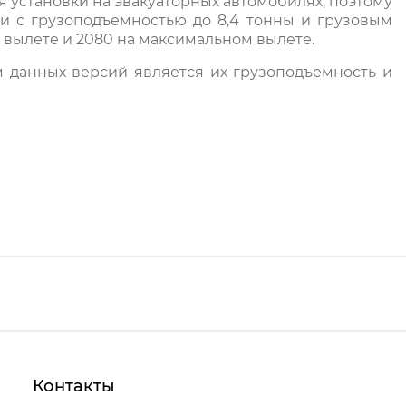
 установки на эвакуаторных автомобилях, поэтому
и с грузоподъемностью до 8,4 тонны и грузовым
м вылете и 2080 на максимальном вылете.
м данных версий является их грузоподъемность и
 кг;
 кг;
 кг;
ты, простота эксплуатации и высокие показатели
ь точности при работе.
Контакты
тся идеальным вариантом для компаний, которые