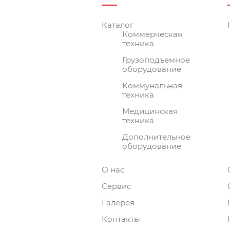
имеют в своем автопарке или планируют об
сельскохозяйственные предприятия, строительные
Каталог
Коммерческая
При подборе модели манипулятора мы советуем 
техника
вопросам, подбору модели, дополнительных опций
Грузоподъемное
оборудование
Коммунальная
техника
Медицинская
техника
Дополнительное
оборудование
О нас
Сервис
Галерея
Контакты