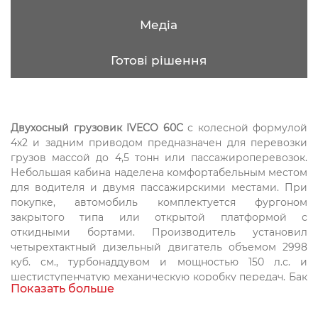
Медіа
Готові рішення
Двухосный грузовик IVECO 60C
с колесной формулой
4х2 и задним приводом предназначен для перевозки
грузов массой до 4,5 тонн или пассажироперевозок.
Небольшая кабина наделена комфортабельным местом
для водителя и двумя пассажирскими местами. При
покупке, автомобиль комплектуется фургоном
закрытого типа или открытой платформой с
откидными бортами. Производитель установил
четырехтактный дизельный двигатель объемом 2998
куб. см., турбонаддувом и мощностью 150 л.с. и
шестиступенчатую механическую коробку передач. Бак
Показать больше
вмещает до 70 литров дизельного топлива.