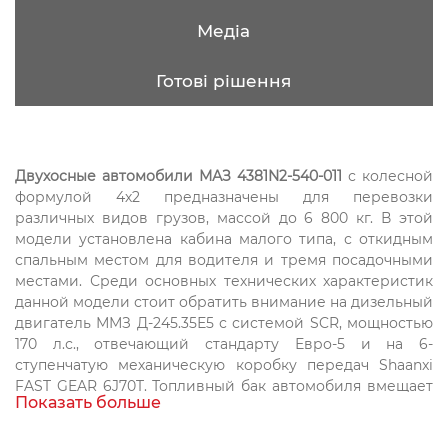
Медіа
Готові рішення
Двухосные автомобили МАЗ 4381N2-540-011
с колесной
формулой 4х2 предназначены для перевозки
различных видов грузов, массой до 6 800 кг. В этой
модели установлена кабина малого типа, с откидным
спальным местом для водителя и тремя посадочными
местами. Среди основных технических характеристик
данной модели стоит обратить внимание на дизельный
двигатель ММЗ Д-245.35Е5 с системой SCR, мощностью
170 л.с., отвечающий стандарту Евро-5 и на 6-
ступенчатую механическую коробку передач Shaanxi
FAST GEAR 6J70T. Топливный бак автомобиля вмещает
Показать больше
до 200 литров дизельного топлива.
Показатели контрольного расхода топлива при