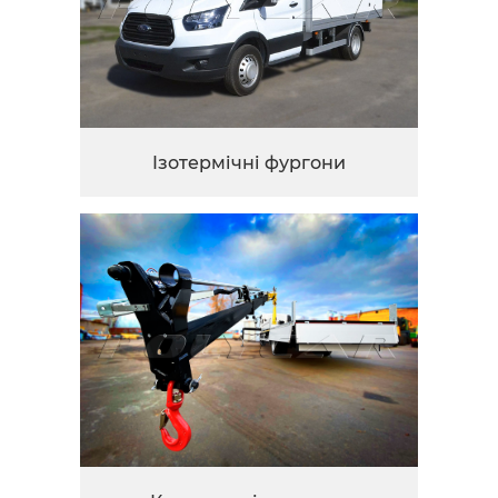
Iзотермічні фургони