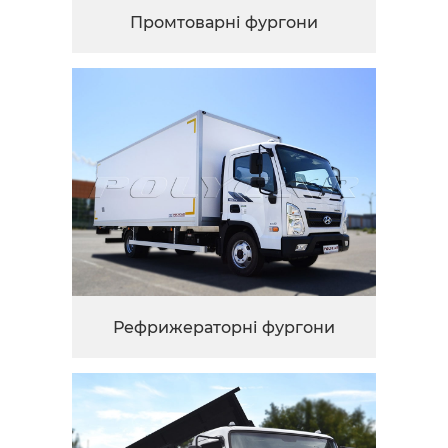
Промтоварні фургони
Рефрижераторні фургони