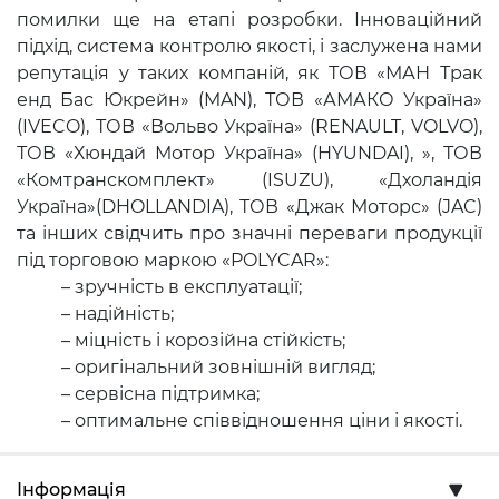
помилки ще на етапі розробки. Інноваційний
підхід, система контролю якості, і заслужена нами
репутація у таких компаній, як ТОВ «МАН Трак
енд Бас Юкрейн» (MAN), ТОВ «АМАКО Україна»
(IVECO), ТОВ «Вольво Україна» (RENAULT, VOLVO),
ТОВ «Хюндай Мотор Україна» (HYUNDAI), », ТОВ
«Комтранскомплект» (ISUZU), «Дхоландія
Україна»(DHOLLANDIA), ТОВ «Джак Моторс» (JAC)
та інших свідчить про значні переваги продукції
під торговою маркою «POLYCAR»:
– зручність в експлуатації;
– надійність;
– міцність і корозійна стійкість;
– оригінальний зовнішній вигляд;
– сервісна підтримка;
– оптимальне співвідношення ціни і якості.
Інформація