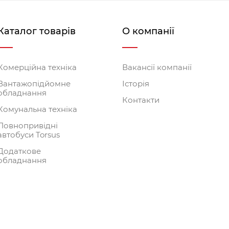
Каталог товарів
О компанії
Комерційна техніка
Вакансії компанії
Вантажопідйомне
Історія
обладнання
Контакти
Комунальна техніка
Повнопривідні
автобуси Torsus
Додаткове
обладнання