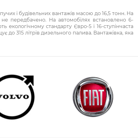
их і будівельних вантажів масою до 16,5 тонн. На
і не передбачено. На автомобілях встановлено 6-
ть екологічному стандарту Євро-5 і 16-ступінчаста
є до 315 літрів дизельного палива. Вантажівка, яка