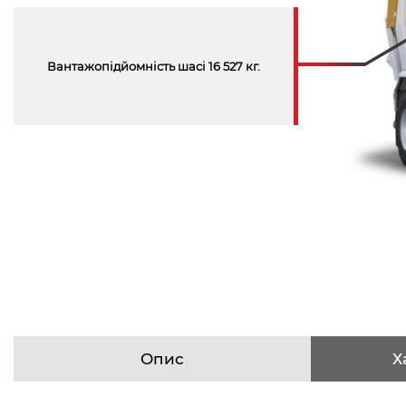
Вантажопідйомність шасі 16 527 кг.
Опис
Х