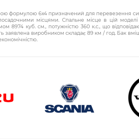
ною формулою 6х4 призначений для перевезення сипуч
а посадочними місцями. Спальне місце в цій модел
м 8974 куб. см., потужністю 360 к.с., що відповідаю
заявлена ​​виробником складає 89 км / год. Бак вміщу
економічністю.