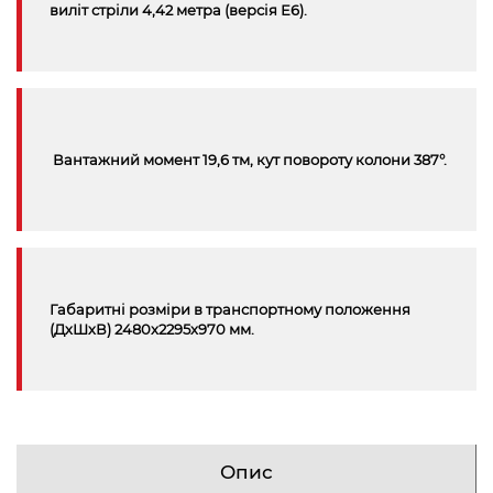
виліт стріли 4,42 метра (версiя Е6).
Вантажний момент 19,6 тм, кут повороту колони 387°.
Габаритні розміри в транспортному положення
(ДхШхВ) 2480x2295x970 мм.
Опис