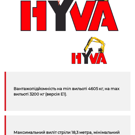
Вантажопідйомність на min вильоті 4605 кг, на max
вильоті 3200 кг (версiя Е1).
Максимальний виліт стріли 18,3 метра, мінімальний