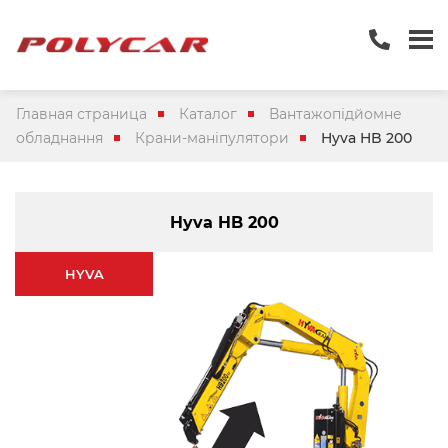
Главная страница
Каталог
Вантажопідйомне
обладнання
Крани-маніпулятори
Hyva HB 200
Hyva HB 200
HYVA