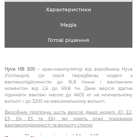
Характеристики
Медіа
Готові рішення
Hyva HB 200
– кран-маніпулятор від виробника Hyva
(Голландія). Ця серія передбачає моделі з
вантажопідйомністю до 16,8 тонни і вантажним
моментом від 2,6 до 69,8 тм. Дана версія здатна
піднімати вантажі масою до 4605 кг на мінімальному
вильоті і до 3200 на максимальному вильоті.
Виробник пропонує шість версій даної моделі (E1, E2,
Е3, Е4, Е5 та Е6), які мають різні показники
вантажопідйомності та вильоту стріли:
E1 виліт стріли від 4,26 до 6,13 метра.