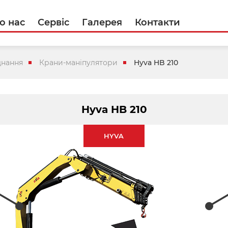
о нас
Сервіс
Галерея
Контакти
днання
Крани-маніпулятори
Hyva HB 210
Hyva HB 210
HYVA