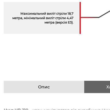
Максимальний виліт стріли 18,7
метра, мінімальний виліт стріли 4,47
метра (версiя Е5).
Опис
Х