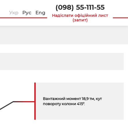
(098) 55-111-55
Укр
Рус
Eng
Надіслати офіційний лист
(запит)
Вантажний момент 18,9 тм, кут
повороту колони 415°.