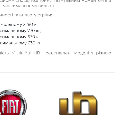
ідйомністю до 16,8 тонни і вантажним моментом від
 на максимальному вильоті.
ності та вильоту стріли:
симальному 2280 кг;
аксимальному 770 кг;
аксимальному 630 кг;
аксимальному 630 кг.
ність. У лінійці HB представлені моделі з різною
практично під будь-які завдання.
стаціонарно. Дана серія є відмінним рішенням для
ь, морський і річковий флот, сільськогосподарські
діли, зовнішня реклама і т.д. За рахунок додаткових