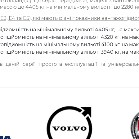
 (Голландія). Ця серія передбачає моделі з вантажоп
і масою до 4405 кг на мінімальному вильоті і до 2280
3, Е4 та Е5), які мають різні показники вантажопідйом
жопідйомність на мінімальному вильоті 4405 кг, на мак
тажопідйомність на мінімальному вильоті 4320 кг, на м
тажопідйомність на мінімальному вильоті 4100 кг, на м
тажопідйомність на мінімальному вильоті 3940 кг, на м
даній серії: простота експлуатації та універсаль
о 26,5 метрів), тому можливо підібрати маніпулятор 
 середньою і високою вантажопідйомністю, а також 
енням / вивантаженням: різні види вантажоперевезен
ьні підприємства, будівельна сфера, військові підроз
 крани-маніпулятори може бути дуже розширено.