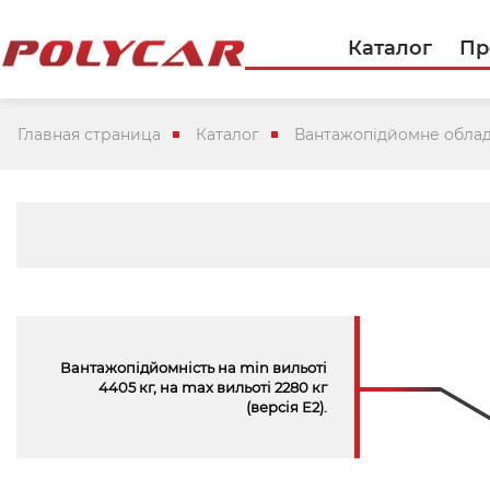
Каталог
Пр
Главная страница
Каталог
Вантажопідйомне обла
Вантажопідйомність на min вильоті
4405 кг, на max вильоті 2280 кг
(версiя Е2).