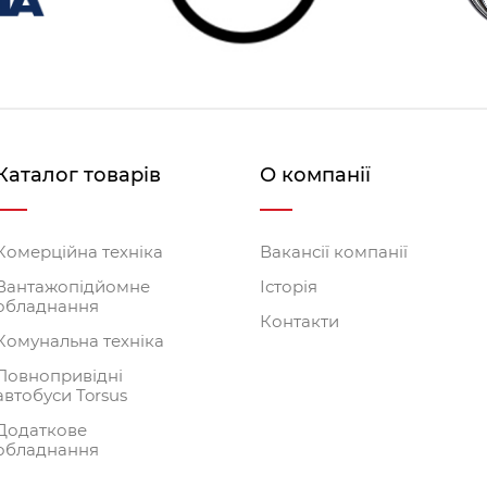
Каталог товарів
О компанії
Комерційна техніка
Вакансії компанії
Вантажопідйомне
Історія
обладнання
Контакти
Комунальна техніка
Повнопривідні
автобуси Torsus
Додаткове
обладнання