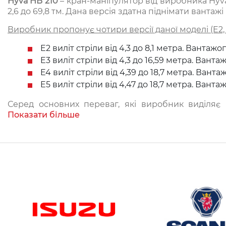
Hyva HB 210
– кран-маніпулятор від виробника Hyva
2,6 до 69,8 тм. Дана версія здатна піднімати вантаж
Виробник пропонує чотири версії даної моделі (E2, Е
E2 виліт стріли від 4,3 до 8,1 метра. Ванта
E3 виліт стріли від 4,3 до 16,59 метра. Ван
E4 виліт стріли від 4,39 до 18,7 метра. Ван
E5 виліт стріли від 4,47 до 18,7 метра. Ван
Серед основних переваг, які виробник виділяє в 
вантажопідйомністю і вражаючим вильотом стріли (д
Показати більше
КМУ серії HB призначені для установки на шасі з
більшості сфер діяльності, пов’язаних з навантаж
підприємства, оптова і роздрібна торгівля, комунал
опцій список сфер, в яких можуть бути задіяні ці