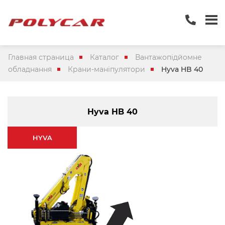
Главная страница
Каталог
Вантажопідйомне
обладнання
Крани-маніпулятори
Hyva HB 40
Hyva HB 40
HYVA