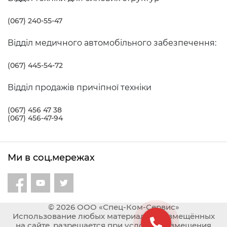
вивантаженням: різні види вантажоперевезень,
морський і річковий флот, сільськогосподарські
(067) 240-55-47
підприємства, оптова і роздрібна торгівля, комунальні
підприємства, будівельна сфера, військові підрозділи,
Відділ медичного автомобільного забезпечення:
зовнішня реклама і т.д. За рахунок додаткових опцій
список сфер, в яких можуть бути задіяні ці крани-
(067) 445-54-72
маніпулятори може бути дуже розширено.
Відділ продажів причіпної техніки
(067) 456 47 38
(067) 456-47-94
Ми в соц.мережах
© 2026 ООО «Спец-Ком-Сервис»
Использование любых материалов, размещённых
на сайте, разрешается при условии размещения