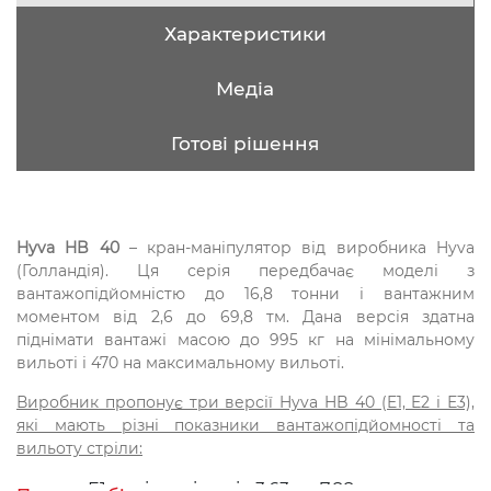
Характеристики
Медіа
Готові рішення
Hyva HB 40
– кран-маніпулятор від виробника Hyva
(Голландія). Ця серія передбачає моделі з
вантажопідйомністю до 16,8 тонни і вантажним
моментом від 2,6 до 69,8 тм. Дана версія здатна
піднімати вантажі масою до 995 кг на мінімальному
вильоті і 470 на максимальному вильоті.
Виробник пропонує три версії Hyva HB 40 (E1, E2 і Е3),
які мають різні показники вантажопідйомності та
вильоту стріли:
E1 виліт стріли від 3,63 до 7,88 метра.