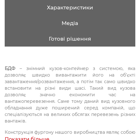
Характеристики
Медіа
Готові рішення
БДФ
– знімний кузов-контейнер з системою, яка
дозволяє швидко вивантажити його на об’єкті
завантаження/розвантаження, а потім так само швидко
встановити на різні види шасі. Такий вид кузова
дозволяє значно економити час на
вантажоперевезення. Саме тому даний вид кузовного
обладнання дуже поширений серед компаній, що
спеціалізуються на великих обсягах перевезень різних
вантажів.
Конструкція фургону нашого виробництва являє собою
каркас з алюмінієвого профілю зі стінками з сендвіч
Показати більше