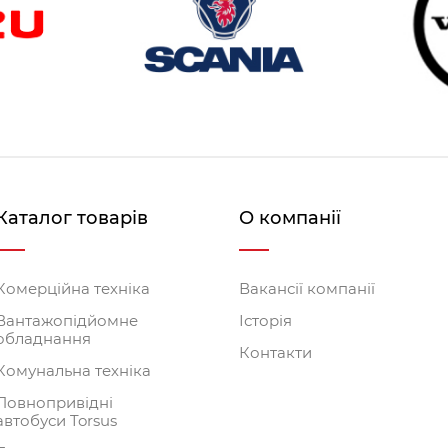
ів та металевих кілець.
форму, яка оснащена додатковими функціями. Бортов
включає в себе: маркерні ліхтарі, підкрилки (пласти
тково замовити монтаж ліхтарів, гумових відбійників,
платформ під різні шасі. Одні з найпоширеніших варі
a, Ford, TATA, Hyundai, Renault Master і т.д . У пере
ють можливості та проблеми при установці на певні в
ьний опис моделей бортових платформ на базі різних
Каталог товарів
О компанії
С-ID70C-01БП (бортовий з тентом) на базі Iveco Daily 
Комерційна техніка
Вакансії компанії
Вантажопідйомне
Історія
обладнання
Контакти
Комунальна техніка
Повнопривідні
автобуси Torsus