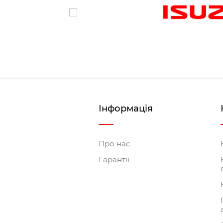
вантаж кріпиться до платформи за допомогою ремен
4. Бортову конструкцію зі зсувним дахом – плат
фахівцями. Типова комплектація бортових платформ 
(оцинковану або нержавіючу). Також ви можете дода
Ми маємо великий досвід в виготовлення бортових 
є бортова платформа на Iveco, Volvo,
Isuzu
, Scani
перераховані варіанти. Наші фахівці чудово розумі
Детал
Інформація
Автомобіль СК
Про нас
Гарантії