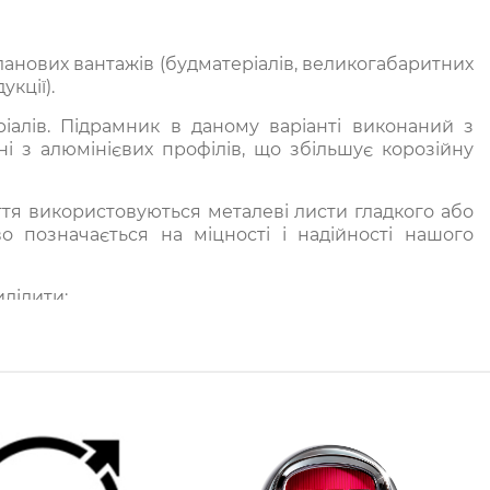
анових вантажів (будматеріалів, великогабаритних
кції).
іалів. Підрамник в даному варіанті виконаний з
і з алюмінієвих профілів, що збільшує корозійну
ття використовуються металеві листи гладкого або
о позначається на міцності і надійності нашого
ділити:
 та євротенти. Розбірні платформи обладнані
вляються пристосування з одним відкидним
ентами забезпечені задніми двостулковими
ти довгомірний вантаж.
габарити бортової платформи. У цьому випадку