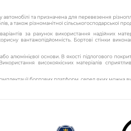
 автомобілі та призначена для перевезення різнопл
ів, а також різноманітної сільськогосподарської проду
аріантів за рахунок використання надійних матер
орисну вантажопідйомність. Бортові стінки виконан
або алюмінієвої основи. В якості підлогового покри
икористання високоякісних матеріалів сприятлив
омплектації бортових платформ, серед яких можна ви
якої можна віднести розбірні, нерозбірні конструкції
аса кузова. Нерозбірними бортовими платформами я
т повністю знімається). Бортові платформи з єврот
онструкцію, що дозволяє без труднощів транспортува
ревезення виробів, які перевищують по своїй ширині 