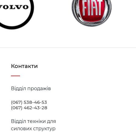
і платформи комплектуються нашими професійними
кового або алюмінієвого типу), фурнітуру
 гаків, перегородок, бічних дверей.
антів виробництва бортів, які запитують в Україні
ліку робіт, виконаних нашою компанією, присутні всі
иди шасі.
 шасі.
Контакти
70 скачать pdf
Відділ продажів
(067) 538-46-53
(067) 462-43-28
Відділ техніки для
силових структур