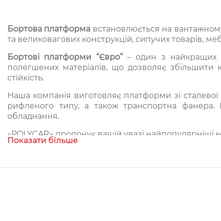
Бортова платформа
встановлюється на вантажному
та великовагових конструкцій, сипучих товарів, мебл
Бортові платформи “Євро”
– один з найкращих в
полегшених матеріалів, що дозволяє збільшити к
стійкість.
Наша компанія виготовляє платформи зі сталевої 
рифленого типу, а також транспортна фанера. В
обладнання.
«POLYCAR» пропонує вашій увазі найпопулярніші к
Показати більше
1. Платформу з тентом (специфічним каркасом), до 
відкидними бортами і знімними елементами карк
бортом і нерухомими деталями каркаса кузова (тен
воротами.
2. Платформу типу «катюша» – бортову металеву к
3. Конструкцію типу «піраміда» – створену для пе